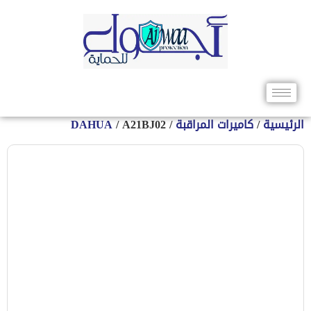
الرئيسية
/
كاميرات المراقبة
/
/ A21BJ02
DAHUA