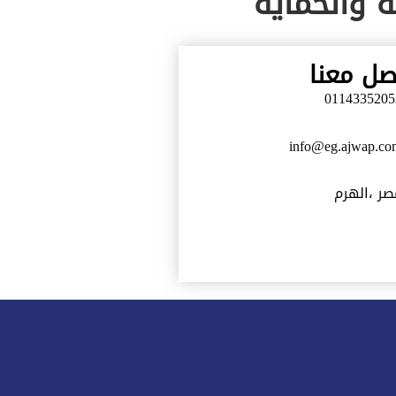
ة والحماية
صل معنا
0114335205
info@eg.ajwap.co
صر ،الهرم