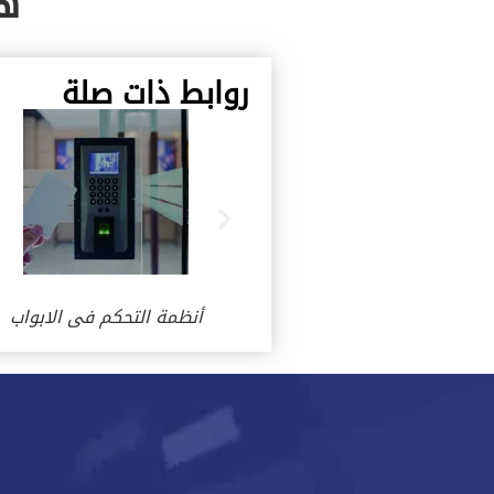
هن
روابط ذات صلة
nice
roger
كاميرات المراقبة
أنظمة التحكم فى الابواب